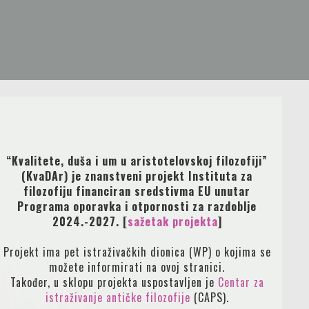
“Kvalitete, duša i um u aristotelovskoj filozofiji”
(KvaDAr) je znanstveni projekt Instituta za
filozofiju financiran sredstivma EU unutar
Programa oporavka i otpornosti za razdoblje
2024.-2027.
[
sažetak projekta
]
Projekt ima pet istraživačkih dionica (WP) o kojima se
možete informirati na ovoj stranici.
Također, u sklopu projekta uspostavljen je
Centar za
istraživanje antičke filozofije
(CAPS).