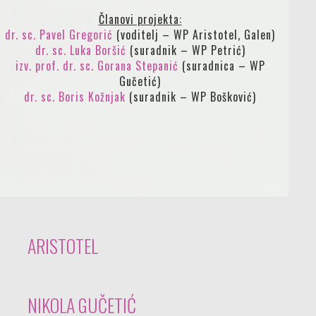
Članovi projekta:
dr. sc. Pavel Gregorić
(voditelj – WP Aristotel, Galen)
dr. sc. Luka Boršić
(suradnik – WP Petrić)
izv. prof. dr. sc. Gorana Stepanić
(suradnica – WP
Gučetić)
dr. sc. Boris Kožnjak
(suradnik – WP Bošković)
ARISTOTEL
NIKOLA GUČETIĆ