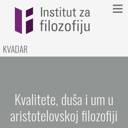
Skip
to
content
KVADAR
Kvalitete, duša i um u
aristotelovskoj filozofiji